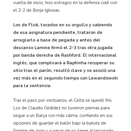
vuelta de inicio, hizo estragos en la defensa culé con
el 2-2 de Borja Iglesias.
Los de
Flick
, tocados en su orgullo y sabiendo
de esa asignatura pendiente, trataron de
arreglarlo a base de pegada y antes del
descanso Lamine firmó el 2-3 tras otra jugada
por banda derecha de
Rashford
. El internacional
inglés, que complicará a
Raphinha
recuperar su
sitio tras el parón, resultó clave y se asoció una
vez más en el segundo tiempo con Lewandowski
para la sentencia.
Tras el paso por vestuarios, el Celta se quedó frío.
Los de Claudio Giráldez no tuvieron piernas para
seguir a un Barça con más calma, confiando en sus
opciones de guardar el balón bajo la batuta de
Frenkie
de Jong y a pesar de no tener al lesionado