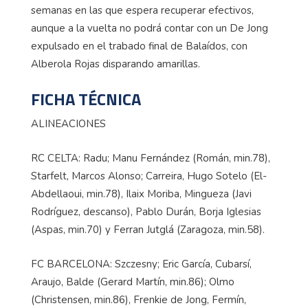
semanas en las que espera recuperar efectivos,
aunque a la vuelta no podrá contar con un De Jong
expulsado en el trabado final de
Balaídos
, con
Alberola Rojas disparando amarillas.
FICHA TÉCNICA
ALINEACIONES
RC CELTA:
Radu
; Manu Fernández (Román, min.78),
Starfelt
, Marcos Alonso;
Carreira
, Hugo Sotelo (El-
Abdellaoui
, min.78),
Ilaix
Moriba
,
Mingueza
(Javi
Rodríguez, descanso), Pablo Durán, Borja Iglesias
(Aspas, min.70) y Ferran
Jutglá
(Zaragoza, min.58).
FC BARCELONA:
Szczesny
; Eric García,
Cubarsí
,
Araujo, Balde (Gerard Martín, min.86); Olmo
(Christensen, min.86),
Frenkie
de Jong, Fermín,