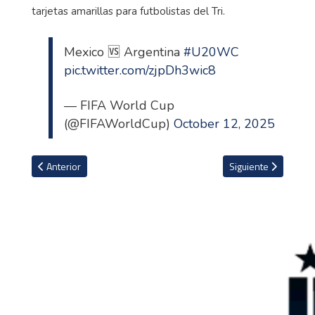
tarjetas amarillas para futbolistas del Tri.
Mexico 🆚 Argentina
#U20WC
pic.twitter.com/zjpDh3wic8
— FIFA World Cup
(@FIFAWorldCup)
October 12, 2025
Artículo anterior: VIDEO: Colombia fulmina y llena de dudas a Méxic
Artículo siguiente: V
Anterior
Siguiente