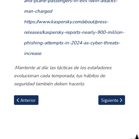
and-plane-passengers-in-evil-twin-attacks-
man-charged
https://www.kaspersky.com/about/press-
releases/kaspersky-reports-nearly-900-million-
phishing-attempts-in-2024-as-cyber-threats-
increase
.Mantente al día: las tácticas de los estafadores
evolucionan cada temporada; tus hábitos de
seguridad también deben hacerlo.
Artículo anterior: Mexicano Guillermo Ochoa tiene nuevo equipo e
Artículo siguiente: 
Anterior
Siguiente