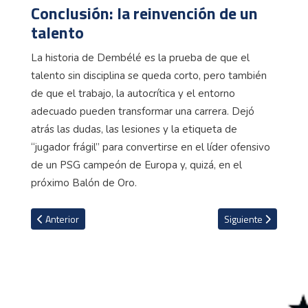
Conclusión: la reinvención de un
talento
La historia de Dembélé es la prueba de que el
talento sin disciplina se queda corto, pero también
de que el trabajo, la autocrítica y el entorno
adecuado pueden transformar una carrera. Dejó
atrás las dudas, las lesiones y la etiqueta de
“jugador frágil” para convertirse en el líder ofensivo
de un PSG campeón de Europa y, quizá, en el
próximo Balón de Oro.
Artículo anterior: La vergonzosa estadística por la que despidie
Artículo siguiente: 
Anterior
Siguiente