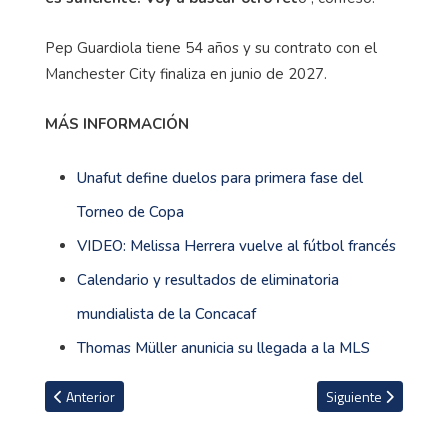
Pep Guardiola tiene 54 años y su contrato con el
Manchester City finaliza en junio de 2027.
MÁS INFORMACIÓN
Unafut define duelos para primera fase del
Torneo de Copa
VIDEO: Melissa Herrera vuelve al fútbol francés
Calendario y resultados de eliminatoria
mundialista de la Concacaf
Thomas Müller anunicia su llegada a la MLS
Artículo anterior: Real Madrid estaría considerando la venta de Vin
Artículo siguiente: T
Anterior
Siguiente