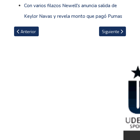
Con varios filazos Newell's anuncia salida de
Keylor Navas y revela monto que pagó Pumas
Artículo anterior: La Pasión del Fútbol: Cómo el Deporte Rey Nos 
Artículo siguiente: F
Anterior
Siguiente