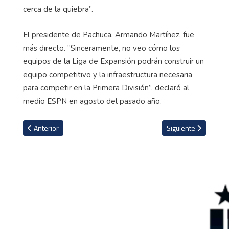
cerca de la quiebra”.
El presidente de Pachuca, Armando Martínez, fue
más directo. “Sinceramente, no veo cómo los
equipos de la Liga de Expansión podrán construir un
equipo competitivo y la infraestructura necesaria
para competir en la Primera División”, declaró al
medio ESPN en agosto del pasado año.
Artículo anterior: Atlético de Madrid interesado en uno de los de
Artículo siguiente: 
Anterior
Siguiente