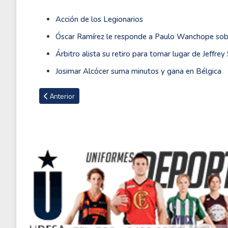
Acción de los Legionarios
Óscar Ramírez le responde a Paulo Wanchope sobr
Árbitro alista su retiro para tomar lugar de Jeffre
Josimar Alcócer suma minutos y gana en Bélgica
Artículo anterior: Defensa neerlandés nacionalizado español
Anterior