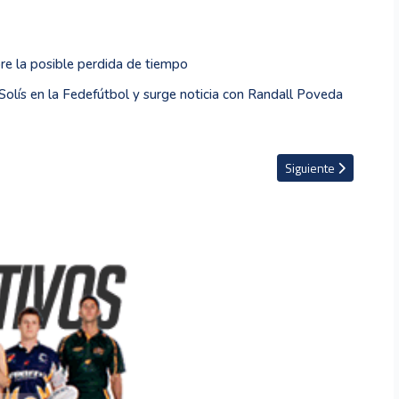
e la posible perdida de tiempo
y Solís en la Fedefútbol y surge noticia con Randall Poveda
 deja la Premier League para jugar con el Real Madrid
Artículo siguiente: La
Siguiente