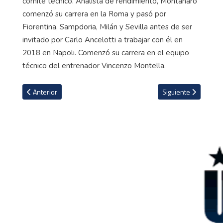
comité técnico. Analista de rendimiento, Montanaro
comenzó su carrera en la Roma y pasó por
Fiorentina, Sampdoria, Milán y Sevilla antes de ser
invitado por Carlo Ancelotti a trabajar con él en
2018 en Napoli. Comenzó su carrera en el equipo
técnico del entrenador Vincenzo Montella.
Artículo anterior: FIFA confirma todos los detalles del juego de re
Artículo siguiente: 
Anterior
Siguiente