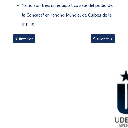
Ya no son tres: un equipo tico sale del podio de
la Concacaf en ranking Mundial de Clubes de la
IFFHS
Artículo anterior: La millonaria cifra que el PSG le reclama a Mbapp
Artículo siguiente: H
Anterior
Siguiente