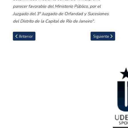
parecer favorable del Ministerio Público, por el
Juzgado del 3º Juzgado de Orfandad y Sucesiones
del Distrito de la Capital de Río de Janeiro".
Artículo anterior: Brasil salió al paso para desmentir que vestirán
Artículo siguiente: E
Anterior
Siguiente