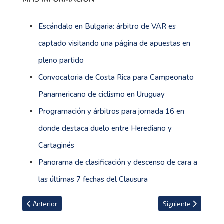
Escándalo en Bulgaria: árbitro de VAR es
captado visitando una página de apuestas en
pleno partido
Convocatoria de Costa Rica para Campeonato
Panamericano de ciclismo en Uruguay
Programación y árbitros para jornada 16 en
donde destaca duelo entre Herediano y
Cartaginés
Panorama de clasificación y descenso de cara a
las últimas 7 fechas del Clausura
Artículo anterior: Tensión en Monterrey: discusión entre Martín D
Artículo siguiente: 
Anterior
Siguiente