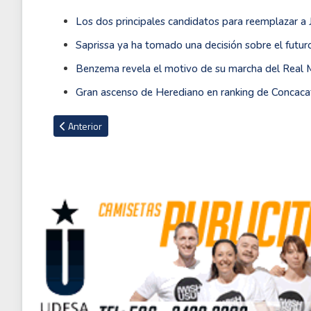
Los dos principales candidatos para reemplazar a 
Saprissa ya ha tomado una decisión sobre el futur
Benzema revela el motivo de su marcha del Real Ma
Gran ascenso de Herediano en ranking de Concacaf
Artículo anterior: VIDEO: Golazo en el fútbol femenino en Mé
Anterior