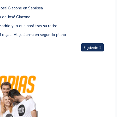
José Giacone en Saprissa
o de José Giacone
drid y lo que hará tras su retiro
 deja a Alajuelense en segundo plano
xico digno del premio Puskas
Artículo siguiente: B
Siguiente