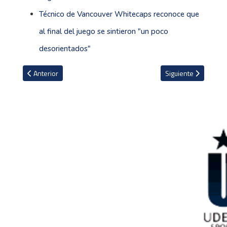
Técnico de Vancouver Whitecaps reconoce que
al final del juego se sintieron "un poco
desorientados"
Artículo anterior: El Cruz Azul de México demanda ante el TAS a su e
Artículo siguiente: 
Anterior
Siguiente