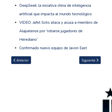
DeepSeek: la iniciativa china de inteligencia
artificial que impacta al mundo tecnológico
VIDEO: Jafet Soto ataca y acusa a miembro de
Alajuelense por 'robarse jugadores de
Herediano'
Confirmado nuevo equipo de Javon East
Artículo anterior: Con un emotivo video Neymar confirma su regre
Artículo siguiente: 
Anterior
Siguiente