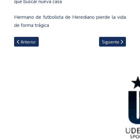
que buscar nueva casa
Hermano de futbolista de Herediano pierde la vida
de forma trágica
Artículo anterior: Neerlandés Memphis Depay es fichado por histór
Artículo siguiente: T
Anterior
Siguiente