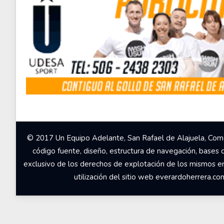
© 2017 Un Equipo Adelante, San Rafael de Alajuela, Come
código fuente, diseño, estructura de navegación, bases 
exclusivo de los derechos de explotación de los mismos en c
utilización del sitio web everardoherrera.c