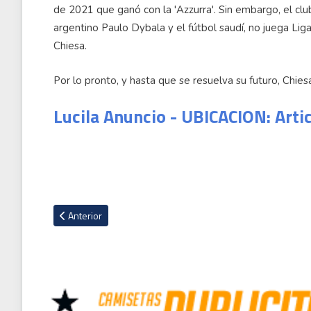
de 2021 que ganó con la 'Azzurra'. Sin embargo, el club
argentino Paulo Dybala y el fútbol saudí, no juega L
Chiesa.
Por lo pronto, y hasta que se resuelva su futuro, Chies
Lucila Anuncio - UBICACION: Arti
Artículo anterior: Suizo Xherdan Shaqiri deja la MLS y regresa
Anterior