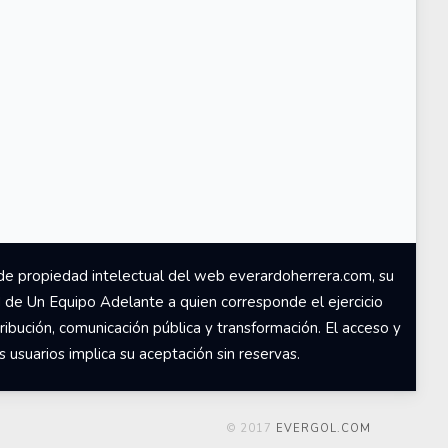
de propiedad intelectual del web everardoherrera.com, su
d de Un Equipo Adelante a quien corresponde el ejercicio
ribución, comunicación pública y transformación. El acceso y
usuarios implica su aceptación sin reservas.
© 2017
EVERGOL.COM