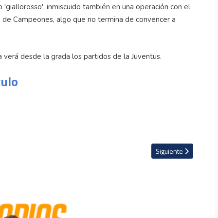
 'giallorosso', inmiscuido también en una operación con el
iga de Campeones, algo que no termina de convencer a
a verá desde la grada los partidos de la Juventus.
culo
 al club que lo formó
Artículo siguiente: L
Siguiente