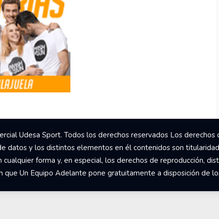
rcial Udesa Sport. Todos los derechos reservados Los derechos 
de datos y los distintos elementos en él contenidos son titularida
ualquier forma y, en especial, los derechos de reproducción, dist
om que Un Equipo Adelante pone gratuitamente a disposición de los 