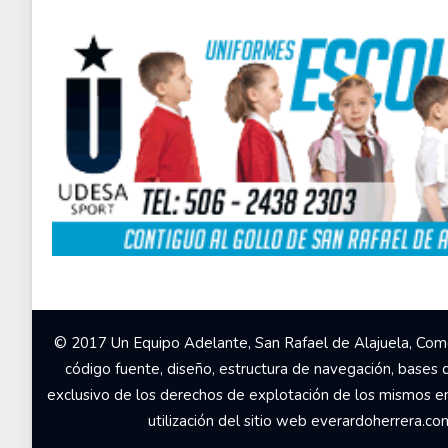
© 2017 Un Equipo Adelante, San Rafael de Alajuela, Come
código fuente, diseño, estructura de navegación, bases 
exclusivo de los derechos de explotación de los mismos en c
utilización del sitio web everardoherrera.c