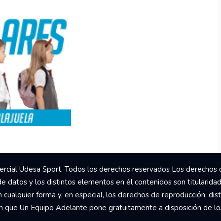
rcial Udesa Sport. Todos los derechos reservados Los derechos 
de datos y los distintos elementos en él contenidos son titularida
ualquier forma y, en especial, los derechos de reproducción, dist
om que Un Equipo Adelante pone gratuitamente a disposición de los 