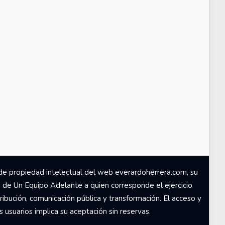
de propiedad intelectual del web everardoherrera.com, su
d de Un Equipo Adelante a quien corresponde el ejercicio
ribución, comunicación pública y transformación. El acceso y
usuarios implica su aceptación sin reservas.