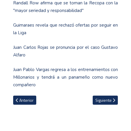
Randall Row afirma que se toman la Recopa con la
"mayor seriedad y responsabilidad"
Guimaraes revela que rechazó ofertas por seguir en
la Liga
Juan Carlos Rojas se pronuncia por el caso Gustavo
Alfaro
Juan Pablo Vargas regresa a los entrenamientos con
Millonarios y tendrá a un panameño como nuevo
compañero
Artículo anterior: Presidente de la Federación de Colombia fue arr
Artículo siguiente: D
Anterior
Siguiente