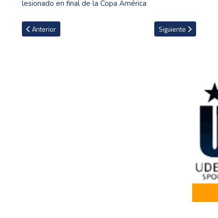
lesionado en final de la Copa América
Artículo anterior: ¿Cuándo se jugará la Finalísima entre España y A
Artículo siguiente: 
Anterior
Siguiente