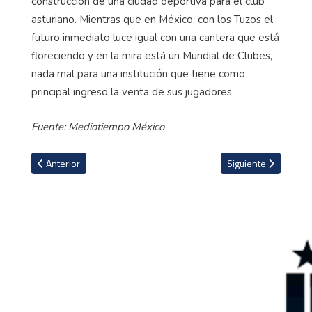
construcción de una ciudad deportiva para el club
asturiano. Mientras que en México, con los Tuzos el
futuro inmediato luce igual con una cantera que está
floreciendo y en la mira está un Mundial de Clubes,
nada mal para una institución que tiene como
principal ingreso la venta de sus jugadores.
Fuente: Mediotiempo México
Artículo anterior: Seleccionado alemán se lesionó en celebración 
Artículo siguiente:
Anterior
Siguiente