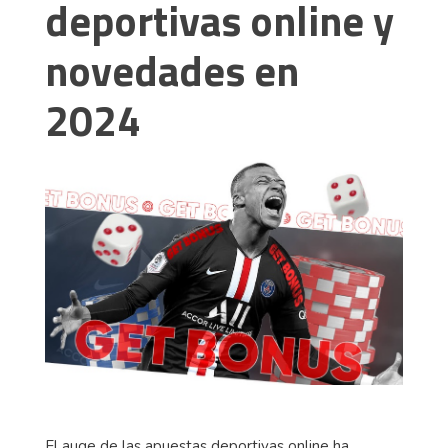
deportivas online y
novedades en
2024
El auge de las apuestas deportivas online ha