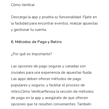
Cómo Verificar
Descarga la app y prueba su funcionalidad. Fíjate en
la facilidad para encontrar eventos, realizar apuestas
y gestionar tu cuenta.
6. Métodos de Pago y Retiro
¿Por qué es Importante?
Las opciones de pago seguras y variadas son
cruciales para una experiencia de apuestas fluida.
Las apps deben ofrecer métodos de pago
populares y seguros, y facilitar el proceso de
retiro.Cómo VerificarRevisa la sección de métodos
de pago en la app y asegúrate de que ofrecen
opciones que te resulten convenientes. También