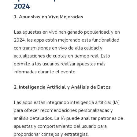
2024
1. Apuestas en Vivo Mejoradas
Las apuestas en vivo han ganado popularidad, y en
2024, las apps están mejorando esta funcionalidad
con transmisiones en vivo de alta calidad y
actualizaciones de cuotas en tiempo real. Esto
permite a los usuarios realizar apuestas más
informadas durante el evento.
2. Inteligencia Artificial y Análisis de Datos
Las apps están integrando inteligencia artificial (IA)
para ofrecer recomendaciones personalizadas y
análisis detallados. La IA puede analizar patrones de
apuestas y comportamiento del usuario para
proporcionar consejos y estrategias.