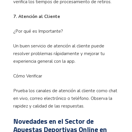
verifica los tiempos de procesamiento de retiros.
7. Atención al Cliente
¿Por qué es Importante?
Un buen servicio de atención al cliente puede
resolver problemas rápidamente y mejorar tu
experiencia general con la app.
Cómo Verificar
Prueba los canales de atención al cliente como chat
en vivo, correo electrónico o teléfono. Observa la
rapidez y calidad de las respuestas.
Novedades en el Sector de
Apuestas Deportivas Online en