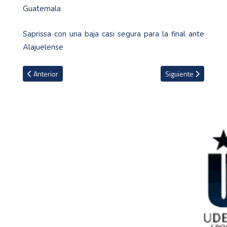
Guatemala
Saprissa con una baja casi segura para la final ante
Alajuelense
Artículo anterior: Mauricio Pochettino deja el Chelsea
Artículo siguiente: 
Anterior
Siguiente