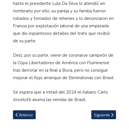
hasta el presidente Lula Da Silva lo atendió sin
nombrarlo por ello, su pareja y su familia fueron
robados y tomados de rehenes y lo denunciaron en
Francia por explotación laboral de una empleada
que dio espantosos detalles del trato que recibió
de su parte.
Diniz, por su parte, viene de coronarse campeón de
la Copa Libertadores de América con Fluminense
tras derrotar en la final a Boca, pero no consigue
mejorar el flojo arranque de Eliminatorias con Brasil.
Se espera que a mitad del 2024 el italiano Carlo
Ancelotti asuma las riendas de Brasil.
Artículo anterior: VIDEO: Estados Unidos pierde ante Trinidad y To
Artículo siguiente: E
Anterior
Siguiente