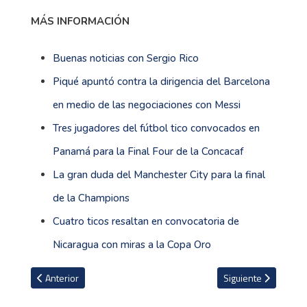
MÁS INFORMACIÓN
Buenas noticias con Sergio Rico
Piqué apuntó contra la dirigencia del Barcelona
en medio de las negociaciones con Messi
Tres jugadores del fútbol tico convocados en
Panamá para la Final Four de la Concacaf
La gran duda del Manchester City para la final
de la Champions
Cuatro ticos resaltan en convocatoria de
Nicaragua con miras a la Copa Oro
Artículo anterior: Hija de Maradona explota contra presidente del 
Artículo siguiente: 
Anterior
Siguiente