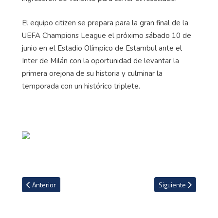
El equipo citizen se prepara para la gran final de la
UEFA Champions League el próximo sábado 10 de
junio en el Estadio Olímpico de Estambul ante el
Inter de Milán con la oportunidad de levantar la
primera orejona de su historia y culminar la
temporada con un histórico triplete.
Artículo anterior: Georgiano Khvicha Kvaratskhelia elegido el mejo
Artículo siguiente: M
Anterior
Siguiente