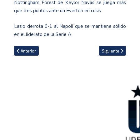
Nottingham Forest de Keylor Navas se juega más
que tres puntos ante un Everton en crisis
Lazio derrota 0-1 al Napoli que se mantiene sólido
en el liderato de la Serie A
Artículo anterior: Xavi: "Ganas 0-1 en Madrid y parece que no conve
Artículo siguiente: L
Anterior
Siguiente