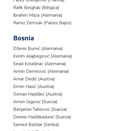
Farès Ghedjemis (Francia)
Rafik Belghali (Bélgica)
Ibrahim Maza (Alemania)
Ramiz Zerrouki (Países Bajos)
Bosnia
Dženis Burnić (Alemania)
Kerim Alajbegović (Alemania)
Sead Kolašinac (Alemania)
Armin Demirović (Alemania)
Amar Dedić (Austria)
Ermin Hasić (Austria)
Osman Hadžikić (Austria)
Armin Gigović (Suecia)
Benjamin Tahirović (Suecia)
Dennis Hadžikadunić (Suecia)
Samed Baždar (Serbia)