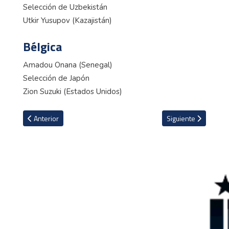
Selección de Uzbekistán
Utkir Yusupov (Kazajistán)
Bélgica
Amadou Onana (Senegal)
Selección de Japón
Zion Suzuki (Estados Unidos)
Artículo anterior: VIDEO: Famosa modelo cubre su cuerpo con más 
Artículo siguiente: F
Anterior
Siguiente