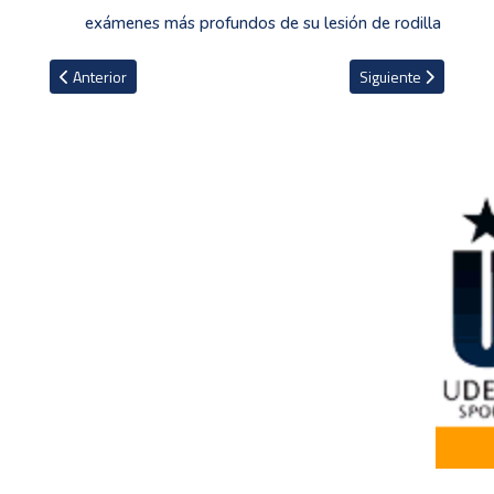
exámenes más profundos de su lesión de rodilla
Artículo anterior: VIDEO: Alajuelense arranca la pretemporada de 
Artículo siguiente: 
Anterior
Siguiente