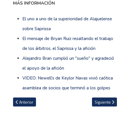
MÁS INFORMACIÓN
El uno a uno de la superioridad de Alajuelense
sobre Saprissa
El mensaje de Bryan Ruiz resaltando el trabajo
de los árbitros, el Saprissa y la afición
Alejandro Bran cumplió un "sueño" y agradeció
el apoyo de la afición
VIDEO: Newell's de Keylor Navas vivió caótica
asamblea de socios que terminó a los golpes
Artículo anterior: Invicto de Alajuelense y estadística de Alejandr
Artículo siguiente: 
Anterior
Siguiente