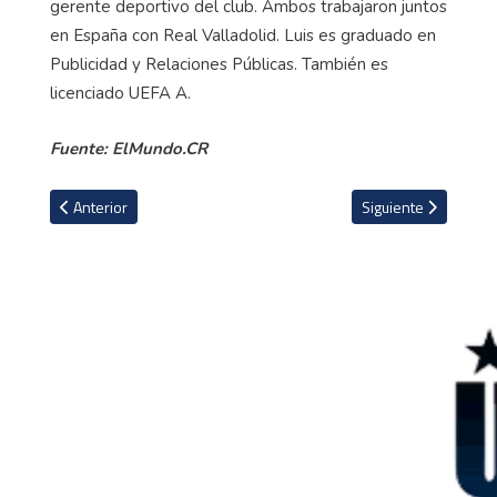
gerente deportivo del club. Ambos trabajaron juntos
en España con Real Valladolid. Luis es graduado en
Publicidad y Relaciones Públicas. También es
licenciado UEFA A.
Fuente: ElMundo.CR
Artículo anterior: Yosimar Arias: "Le he pedido a Dios dejar de toma
Artículo siguiente: 
Anterior
Siguiente