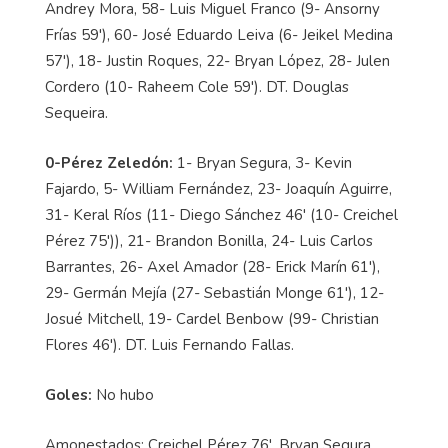
Andrey Mora, 58- Luis Miguel Franco (9- Ansorny
Frías 59'), 60- José Eduardo Leiva (6- Jeikel Medina
57'), 18- Justin Roques, 22- Bryan López, 28- Julen
Cordero (10- Raheem Cole 59'). DT. Douglas
Sequeira.
0-Pérez Zeledón:
1- Bryan Segura, 3- Kevin
Fajardo, 5- William Fernández, 23- Joaquín Aguirre,
31- Keral Ríos (11- Diego Sánchez 46' (10- Creichel
Pérez 75')), 21- Brandon Bonilla, 24- Luis Carlos
Barrantes, 26- Axel Amador (28- Erick Marín 61'),
29- Germán Mejía (27- Sebastián Monge 61'), 12-
Josué Mitchell, 19- Cardel Benbow (99- Christian
Flores 46'). DT. Luis Fernando Fallas.
Goles:
No hubo
Amonestados: Creichel Pérez 76', Bryan Segura