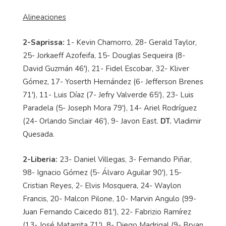
Alineaciones
2-Saprissa:
1- Kevin Chamorro, 28- Gerald Taylor,
25- Jorkaeff Azofeifa, 15- Douglas Sequeira (8-
David Guzmán 46'), 21- Fidel Escobar, 32- Kliver
Gómez, 17- Yoserth Hernández (6- Jefferson Brenes
71'), 11- Luis Díaz (7- Jefry Valverde 65'), 23- Luis
Paradela (5- Joseph Mora 79'), 14- Ariel Rodríguez
(24- Orlando Sinclair 46'), 9- Javon East.
DT.
Vladimir
Quesada.
2-Liberia:
23- Daniel Villegas, 3- Fernando Piñar,
98- Ignacio Gómez (5- Álvaro Aguilar 90'), 15-
Cristian Reyes, 2- Elvis Mosquera, 24- Waylon
Francis, 20- Malcon Pilone, 10- Marvin Angulo (99-
Juan Fernando Caicedo 81'), 22- Fabrizio Ramírez
(13- José Matarrita 71'), 8- Diego Madrigal (9- Bryan