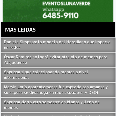
MAS LEIDAS
Daniela Simpson: la modelo del Herediano que impacta
en redes
Óscar Ramírez no logró evitar otra ola de memes para
Alajuelense
Saprissa sigue coleccionando memes a nivel
internacional
Marvin Loría aparentemente fue captado con amante y
su esposa se desahoga en redes sociales (VIDEO)
Saprissa cierra otro semestre en blanco y lleno de
memes