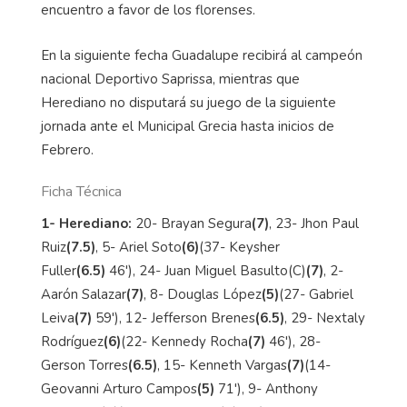
encuentro a favor de los florenses.
En la siguiente fecha Guadalupe recibirá al campeón
nacional Deportivo Saprissa, mientras que
Herediano no disputará su juego de la siguiente
jornada ante el Municipal Grecia hasta inicios de
Febrero.
Ficha Técnica
1- Herediano:
20- Brayan Segura
(7)
, 23- Jhon Paul
Ruiz
(7.5)
, 5- Ariel Soto
(6)
(37- Keysher
Fuller
(6.5)
46'), 24- Juan Miguel Basulto(C)
(7)
, 2-
Aarón Salazar
(7)
, 8- Douglas López
(5)
(27- Gabriel
Leiva
(7)
59'), 12- Jefferson Brenes
(6.5)
, 29- Nextaly
Rodríguez
(6)
(22- Kennedy Rocha
(7)
46'), 28-
Gerson Torres
(6.5)
, 15- Kenneth Vargas
(7)
(14-
Geovanni Arturo Campos
(5)
71'), 9- Anthony