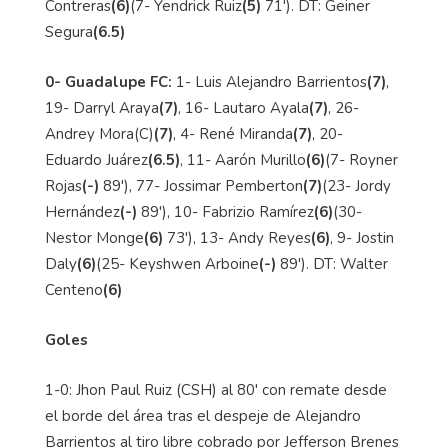
Contreras
(6)
(7- Yendrick Ruiz
(5)
71'). DT: Geiner
Segura
(6.5)
0- Guadalupe FC:
1- Luis Alejandro Barrientos
(7)
,
19- Darryl Araya
(7)
, 16- Lautaro Ayala
(7)
, 26-
Andrey Mora(C)
(7)
, 4- René Miranda
(7)
, 20-
Eduardo Juárez
(6.5)
, 11- Aarón Murillo
(6)
(7- Royner
Rojas
(-)
89'), 77- Jossimar Pemberton
(7)
(23- Jordy
Hernández
(-)
89'), 10- Fabrizio Ramírez
(6)
(30-
Nestor Monge
(6)
73'), 13- Andy Reyes
(6)
, 9- Jostin
Daly
(6)
(25- Keyshwen Arboine
(-)
89'). DT: Walter
Centeno
(6)
Goles
1-0: Jhon Paul Ruiz (CSH) al 80' con remate desde
el borde del área tras el despeje de Alejandro
Barrientos al tiro libre cobrado por Jefferson Brenes