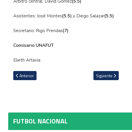
Árbitro central: David Gómez
(5.5)
Asistentes: José Montes
(5.5)
y Diego Salazar
(5.5)
Secretario: Rigo Prendas
(7)
Comisario UNAFUT
Elieth Artavia
Artículo anterior: Andrés Carevic: "Estuvimos a la altura en una canc
Artículo siguiente: 
Anterior
Siguiente
FUTBOL NACIONAL