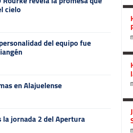
O'Rourke revela la promesa que
l cielo
personalidad del equipo fue
riangén
rmas en Alajuelense
 la jornada 2 del Apertura