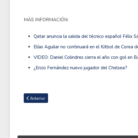
MÁS INFORMACIÓN:
Qatar anuncia la salida del técnico español Félix 
Elías Aguilar no continuará en el fútbol de Corea d
VIDEO: Daniel Colindres cierra el año con gol en 
¿Enzo Fernández nuevo jugador del Chelsea?
Artículo anterior: Preparador físico del Saprissa: “Tenemos 
Anterior