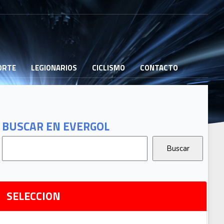
PORTE
LEGIONARIOS
CICLISMO
CONTACTO
B
G
T
BUSCAR EN EVERGOL
G
2
Ri
SELECCION