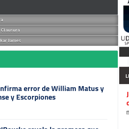
ra
l Clausura
ekar James
L
onfirma error de William Matus y
nse y Escorpiones