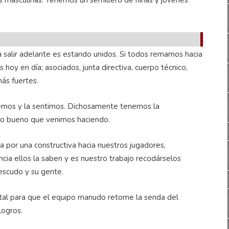
es masculinas. Tenemos un semillero de niñas y jóvenes
ra salir adelante es estando unidos. Si todos remamos hacia
hoy en día; asociados, junta directiva, cuerpo técnico,
ás fuertes.
ndemos y la sentimos. Dichosamente tenemos la
 lo bueno que venimos haciendo.
va por una constructiva hacia nuestros jugadores,
cia ellos la saben y es nuestro trabajo recodárselos
 escudo y su gente.
vital para que el equipo manudo retome la senda del
logros.