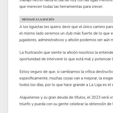
trabajo hecho hasta el día de hoy con las ligas menor
que merecen todas las herramientas para crecer.
MENSAJE A LA AFICIÓN
A los liguistas les quiero decir que el único camino pa
el mismo lado seremos un club más fuerte de lo que es 
jugadores, administrativos y afición podemos ser aún m
La frustración que siente la afición nosotros la ente
oportunidad de intervenir lo que está mal y potenciar
Estoy seguro de que, si cambiamos la crítica destructi
específicamente, muchas cosas van a mejorar, la exigen
todos los días, por lo que hace grande a La Liga es el
Alajuelense y su gran deuda de títulos, el 2023 será 
triunfo y pueda con su gente celebrar la obtención de 