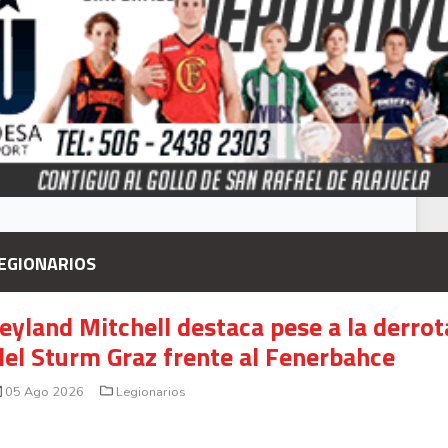
Señal en vivo:
Radio Actual
107.1
FM
EGIONARIOS
Jeyland Mitchell destaca pese a la derrot
del Sturm Graz frente al Fenerbahce
05 Ago 2026
Legionarios