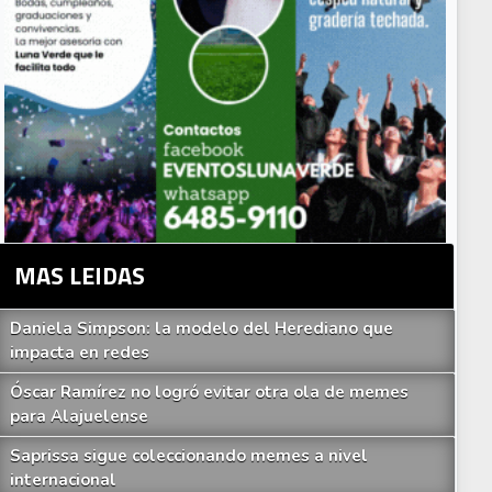
MAS LEIDAS
Daniela Simpson: la modelo del Herediano que
impacta en redes
Óscar Ramírez no logró evitar otra ola de memes
para Alajuelense
Saprissa sigue coleccionando memes a nivel
internacional