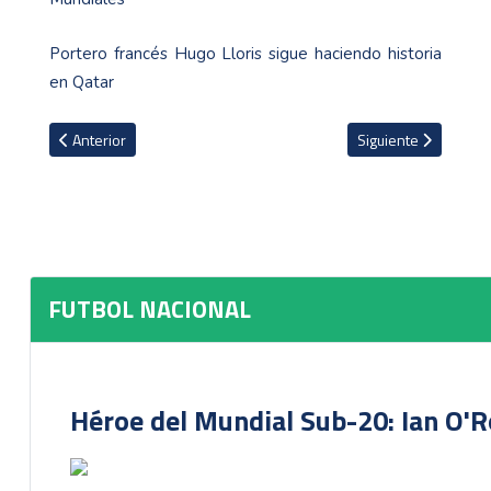
Portero francés Hugo Lloris sigue haciendo historia
en Qatar
Artículo anterior: El millonario premio económico que entregará l
Artículo siguiente: 
Anterior
Siguiente
FUTBOL NACIONAL
Héroe del Mundial Sub-20: Ian O'R