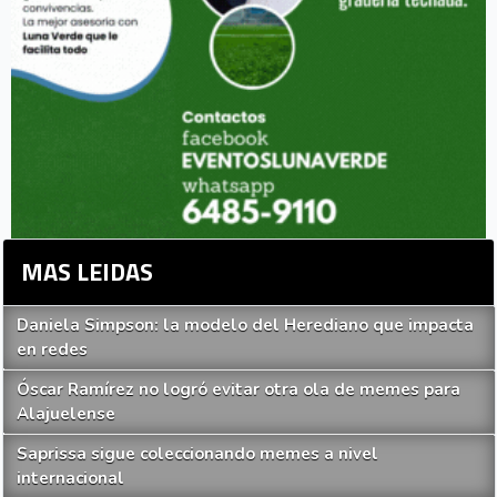
MAS LEIDAS
Daniela Simpson: la modelo del Herediano que impacta
en redes
Óscar Ramírez no logró evitar otra ola de memes para
Alajuelense
Saprissa sigue coleccionando memes a nivel
internacional