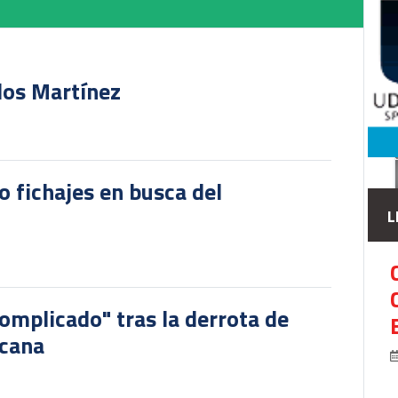
rlos Martínez
o fichajes en busca del
L
omplicado" tras la derrota de
icana