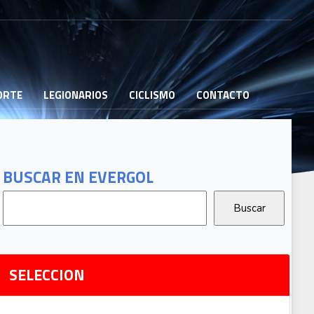
PORTE
LEGIONARIOS
CICLISMO
CONTACTO
B
G
T
BUSCAR EN EVERGOL
G
2
Ri
SELECCION