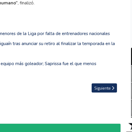
inhumano”
, finalizó.
 menores de la Liga por falta de entrenadores nacionales
uaín tras anunciar su retiro al finalizar la temporada en la
l equipo más goleador; Saprissa fue el que menos
les del Apertura
Artículo siguiente: M
Siguiente