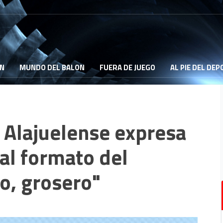
ON
MUNDO DEL BALON
FUERA DE JUEGO
AL PIE DEL DE
e Alajuelense expresa
al formato del
o, grosero"