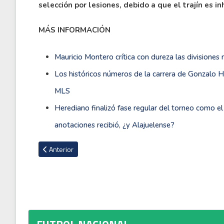
selección por lesiones, debido a que el trajín es 
MÁS INFORMACIÓN
Mauricio Montero crítica con dureza las divisiones
Los históricos números de la carrera de Gonzalo Hig
MLS
Herediano finalizó fase regular del torneo como e
anotaciones recibió, ¿y Alajuelense?
Artículo anterior: Definidos horarios y fechas de las semifina
Anterior