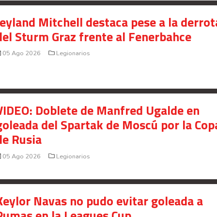
presunto fraude en bienes gananciales
Jeyland Mitchell destaca pese a la derrot
Your Add Here !!
del Sturm Graz frente al Fenerbahce
05 Ago 2026
Legionarios
VIDEO: Doblete de Manfred Ugalde en
goleada del Spartak de Moscú por la Cop
de Rusia
05 Ago 2026
Legionarios
Señal en vivo:
Keylor Navas no pudo evitar goleada a
Radio Actual
107.1
FM
Pumas en la Leagues Cup