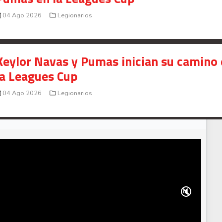
04 Ago 2026
Legionarios
Keylor Navas y Pumas inician su camino
la Leagues Cup
04 Ago 2026
Legionarios
🔇