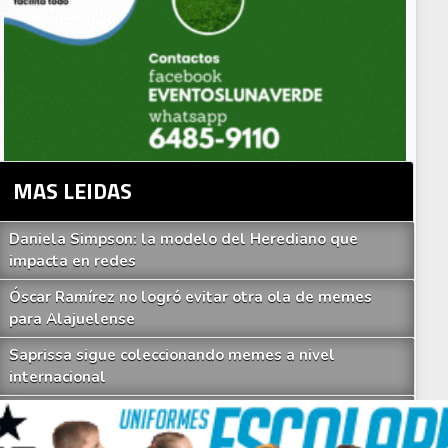
MAS LEIDAS
Daniela Simpson: la modelo del Herediano que
impacta en redes
auricio Montero crítica con dureza las divisiones menores de la Liga por fal
Óscar Ramírez no logró evitar otra ola de memes
para Alajuelense
Saprissa sigue coleccionando memes a nivel
internacional
Marvin Loría aparentemente fue captado con amante
y su esposa se desahoga en redes sociales (VIDEO)