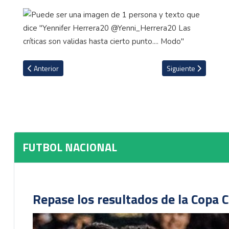
Artículo anterior: Saprissa ya entrena en su Centro Deportivo Be
Artículo siguiente: A
Anterior
Siguiente
FUTBOL NACIONAL
Repase los resultados de la Copa C