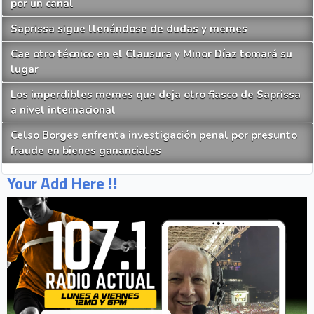
por un canal
Saprissa sigue llenándose de dudas y memes
Cae otro técnico en el Clausura y Minor Díaz tomará su
lugar
Los imperdibles memes que deja otro fiasco de Saprissa
a nivel internacional
Celso Borges enfrenta investigación penal por presunto
fraude en bienes gananciales
Your Add Here !!