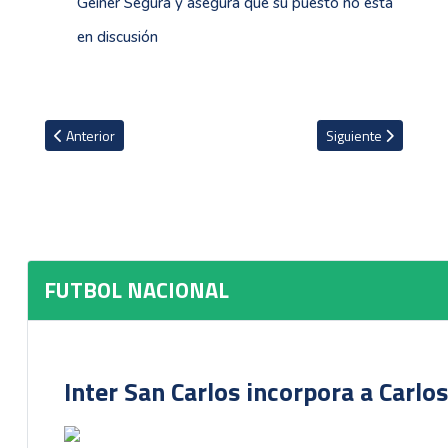
Geiner Segura y asegura que su puesto no está
en discusión
Artículo anterior: Portera de Liga, Noelia Bermúdez, será operado p
Artículo siguiente: 
Anterior
Siguiente
FUTBOL NACIONAL
Inter San Carlos incorpora a Carlo