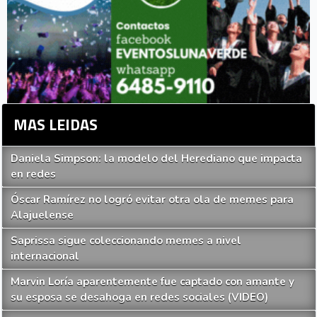
MAS LEIDAS
Daniela Simpson: la modelo del Herediano que impacta
en redes
Óscar Ramírez no logró evitar otra ola de memes para
Alajuelense
Saprissa sigue coleccionando memes a nivel
internacional
Marvin Loría aparentemente fue captado con amante y
su esposa se desahoga en redes sociales (VIDEO)