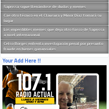
Saprissa sigue llenándose de dudas y memes
Cae otro técnico en el Clausura y Minor Díaz tomará su
lugar
Los imperdibles memes que deja otro fiasco de Saprissa
a nivel internacional
Celso Borges enfrenta investigación penal por presunto
fraude en bienes gananciales
Your Add Here !!