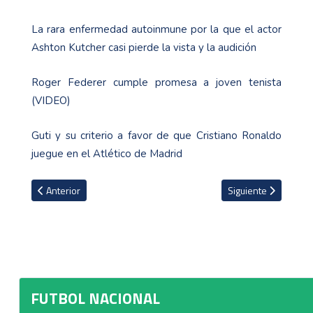
La rara enfermedad autoinmune por la que el actor
Ashton Kutcher casi pierde la vista y la audición
Roger Federer cumple promesa a joven tenista
(VIDEO)
Guti y su criterio a favor de que Cristiano Ronaldo
juegue en el Atlético de Madrid
Artículo anterior: Defensa cubano es nuevo refuerzo de Cariari de
Artículo siguiente: 
Anterior
Siguiente
FUTBOL NACIONAL