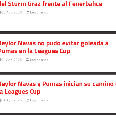
del Sturm Graz frente al Fenerbahce
Saprissa a nivel internacional
05 Ago 2026
Legionarios
Celso Borges enfrenta investigación penal por
presunto fraude en bienes gananciales
Your Add Here !!
Keylor Navas no pudo evitar goleada a
Pumas en la Leagues Cup
04 Ago 2026
Legionarios
Keylor Navas y Pumas inician su camino
la Leagues Cup
04 Ago 2026
Legionarios