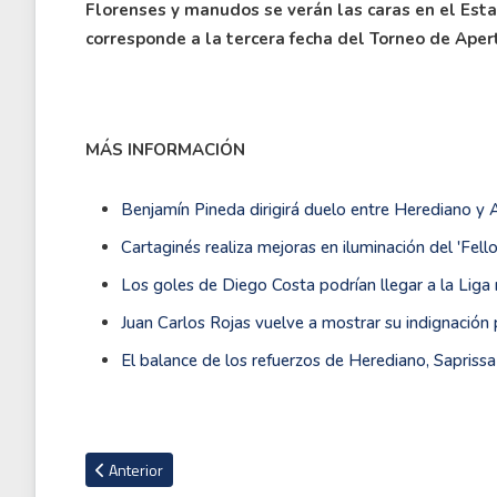
Florenses y manudos se verán las caras en el Esta
corresponde a la tercera fecha del Torneo de Aper
MÁS INFORMACIÓN
Benjamín Pineda dirigirá duelo entre Herediano y 
Cartaginés realiza mejoras en iluminación del 'Fell
Los goles de Diego Costa podrían llegar a la Liga
Juan Carlos Rojas vuelve a mostrar su indignación 
El balance de los refuerzos de Herediano, Saprissa
Artículo anterior: Marco Ureña ya se encuentra en Costa Rica
Anterior