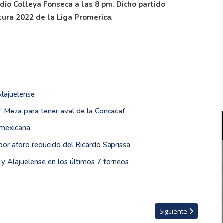
dio Colleya Fonseca a las 8 pm. Dicho partido
tura 2022 de la Liga Promerica.
Alajuelense
o' Meza para tener aval de la Concacaf
 mexicana
por aforo reducido del Ricardo Saprissa
 y Alajuelense en los últimos 7 torneos
 para unirse a Cartaginés
Artículo siguiente: Ca
Siguiente