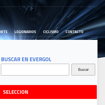
PORTE
LEGIONARIOS
CICLISMO
CONTACTO
B
G
T
BUSCAR EN EVERGOL
G
2
Ri
SELECCION