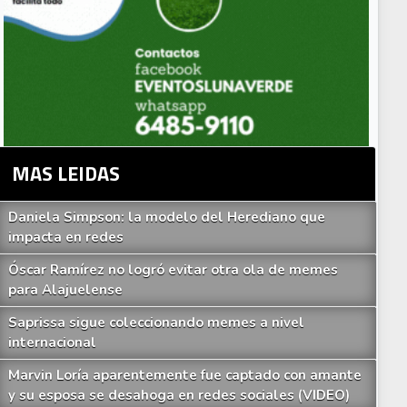
MAS LEIDAS
Daniela Simpson: la modelo del Herediano que
impacta en redes
Óscar Ramírez no logró evitar otra ola de memes
para Alajuelense
Saprissa sigue coleccionando memes a nivel
internacional
Marvin Loría aparentemente fue captado con amante
y su esposa se desahoga en redes sociales (VIDEO)