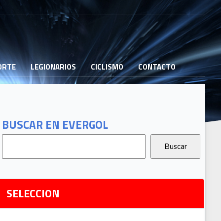
PORTE
LEGIONARIOS
CICLISMO
CONTACTO
B
G
T
BUSCAR EN EVERGOL
G
2
Ri
SELECCION