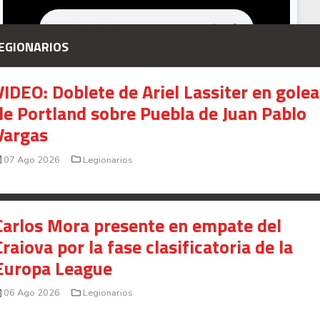
EGIONARIOS
VIDEO: Doblete de Ariel Lassiter en gole
de Portland sobre Puebla de Juan Pablo
Vargas
07 Ago 2026
Legionarios
Carlos Mora presente en empate del
Craiova por la fase clasificatoria de la
Europa League
06 Ago 2026
Legionarios