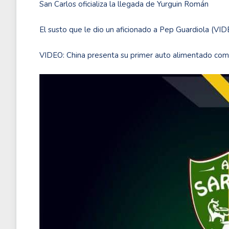
San Carlos oficializa la llegada de Yurguin Román
El susto que le dio un aficionado a Pep Guardiola (VI
VIDEO: China presenta su primer auto alimentado com