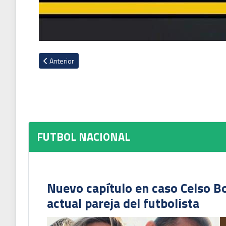
Artículo anterior: Yael López se mantendrá con Alajuelense t
Anterior
FUTBOL NACIONAL
Nuevo capítulo en caso Celso B
actual pareja del futbolista