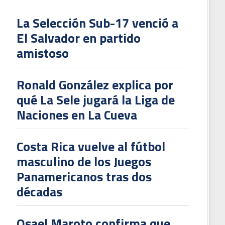
La Selección Sub-17 venció a
El Salvador en partido
L
amistoso
V
To
Ronald González explica por
2
qué La Sele jugará la Liga de
Naciones en La Cueva
Costa Rica vuelve al fútbol
masculino de los Juegos
Panamericanos tras dos
décadas
Osael Maroto confirma que