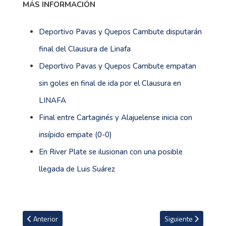
MÁS INFORMACIÓN
Deportivo Pavas y Quepos Cambute disputarán
final del Clausura de Linafa
Deportivo Pavas y Quepos Cambute empatan
sin goles en final de ida por el Clausura en
LINAFA
Final entre Cartaginés y Alajuelense inicia con
insípido empate (0-0)
En River Plate se ilusionan con una posible
llegada de Luis Suárez
Artículo anterior: Bryan Ruiz: "Este partido que viene está por dela
Artículo siguiente: 
Anterior
Siguiente