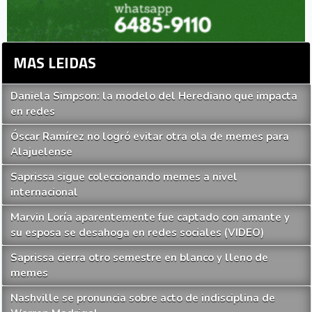
MAS LEIDAS
Daniela Simpson: la modelo del Herediano que impacta
en redes
Óscar Ramírez no logró evitar otra ola de memes para
Alajuelense
Saprissa sigue coleccionando memes a nivel
internacional
Marvin Loría aparentemente fue captado con amante y
su esposa se desahoga en redes sociales (VIDEO)
Saprissa cierra otro semestre en blanco y lleno de
memes
Nashville se pronuncia sobre acto de indisciplina de