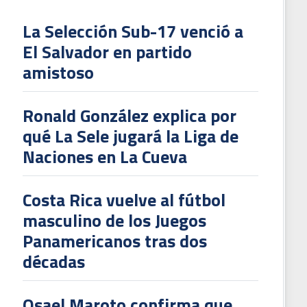
La Selección Sub-17 venció a
El Salvador en partido
L
amistoso
V
To
Ronald González explica por
2
qué La Sele jugará la Liga de
Naciones en La Cueva
Costa Rica vuelve al fútbol
masculino de los Juegos
Panamericanos tras dos
décadas
Osael Maroto confirma que