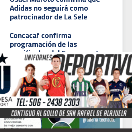
Adidas no seguirá como
patrocinador de La Sele
Luis Fernando Suárez ha sido valiente'', dice Douglas Sequeira (VIDEO)
Concacaf confirma
programación de las
semifinales del Campeonato
Sub-20