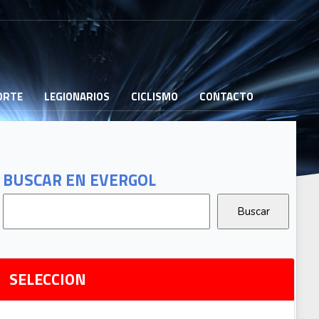
PORTE
LEGIONARIOS
CICLISMO
CONTACTO
B
G
T
BUSCAR EN EVERGOL
G
2
Ri
SELECCION