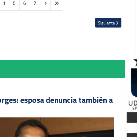
4
5
6
7
Artículo siguiente: ''
Siguiente
orges: esposa denuncia también a