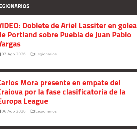
EGIONARIOS
VIDEO: Doblete de Ariel Lassiter en gole
de Portland sobre Puebla de Juan Pablo
Vargas
07 Ago 2026
Legionarios
MAS LEIDAS
Daniela Simpson: la modelo del Herediano que
Carlos Mora presente en empate del
impacta en redes
Craiova por la fase clasificatoria de la
Óscar Ramírez no logró evitar otra ola de memes
para Alajuelense
Europa League
Saprissa sigue coleccionando memes a nivel
06 Ago 2026
Legionarios
internacional
Marvin Loría aparentemente fue captado con amante
y su esposa se desahoga en redes sociales (VIDEO)