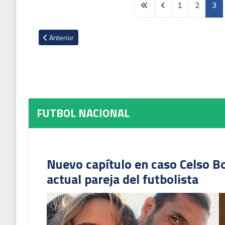
1
2
3
Artículo anterior: MisterChip: "Vamos con todo Costa Rica"
Anterior
FUTBOL NACIONAL
Nuevo capítulo en caso Celso B
actual pareja del futbolista