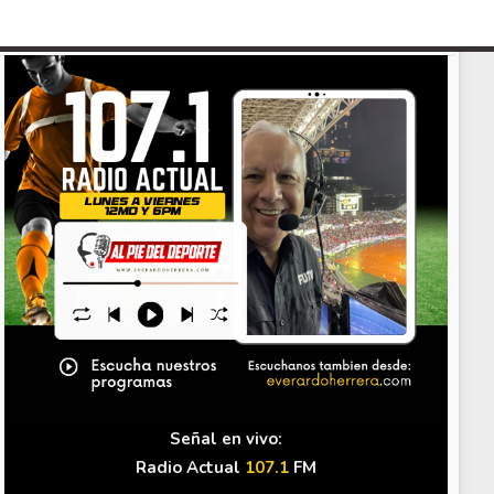
presunto fraude en bienes gananciales
Your Add Here !!
Señal en vivo:
Radio Actual
107.1
FM