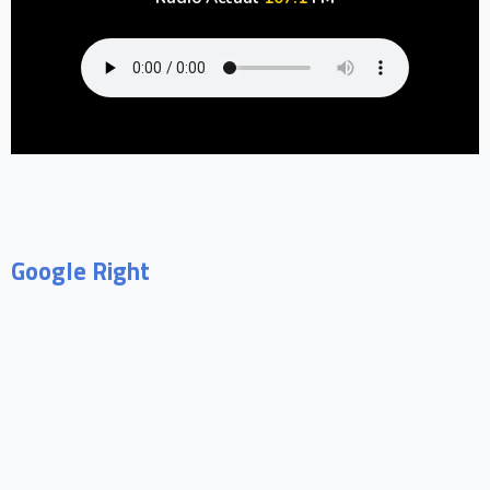
Señal en vivo:
Radio Actual
107.1
FM
Google Right