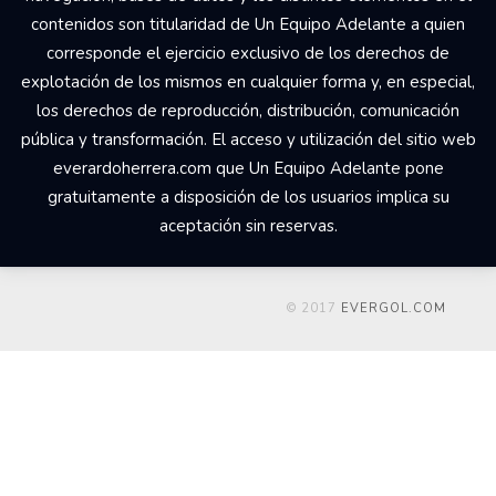
Comercial Udesa Sport. Todos los derechos reservados Los
derechos de propiedad intelectual del web
everardoherrera.com, su código fuente, diseño, estructura de
navegación, bases de datos y los distintos elementos en él
contenidos son titularidad de Un Equipo Adelante a quien
corresponde el ejercicio exclusivo de los derechos de
explotación de los mismos en cualquier forma y, en especial,
los derechos de reproducción, distribución, comunicación
pública y transformación. El acceso y utilización del sitio web
everardoherrera.com que Un Equipo Adelante pone
gratuitamente a disposición de los usuarios implica su
aceptación sin reservas.
© 2017
EVERGOL.COM