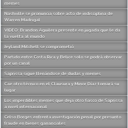
Marvin Loría aparentemente fue captado con amante y
su esposa se desahoga en redes sociales (VIDEO)
Saprissa cierra otro semestre en blanco y lleno de
memes
Nashville se pronuncia sobre acto de indisciplina de
Warren Madrigal
VIDEO: Brandon Aguilera presente en jugada que le da
la vuelta al mundo
Jeyland Mitchell se comprometió
Partido entre Costa Rica y Belice solo se podrá observar
por un canal
Saprissa sigue llenándose de dudas y memes
Cae otro técnico en el Clausura y Minor Díaz tomará su
lugar
Los imperdibles memes que deja otro fiasco de Saprissa