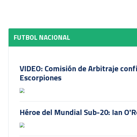
Rüdiger
Artículo anterior: 'Mambo' Núñez desmiente haber protagonizado 
Artículo siguiente: 
Anterior
Siguiente
FUTBOL NACIONAL
VIDEO: Comisión de Arbitraje conf
Escorpiones