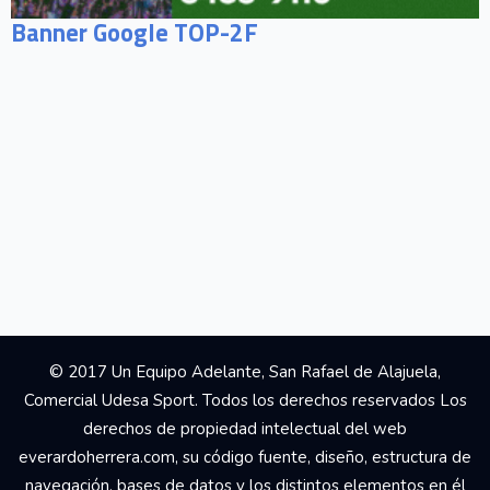
Banner Google TOP-2F
© 2017 Un Equipo Adelante, San Rafael de Alajuela,