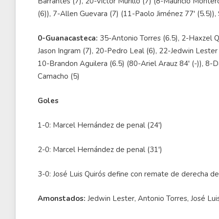
Barrantes (7), 20-Víctor Murillo (7) (8-Mauricio Montero
(6)), 7-Allen Guevara (7) (11-Paolo Jiménez 77' (5.5))
0-Guanacasteca:
35-Antonio Torres (6.5), 2-Haxzel Qu
Jason Ingram (7), 20-Pedro Leal (6), 22-Jedwin Lester 
10-Brandon Aguilera (6.5) (80-Ariel Arauz 84' (-)), 8-
Camacho (5)
Goles
1-0: Marcel Hernández de penal (24')
2-0: Marcel Hernández de penal (31')
3-0: José Luis Quirós define con remate de derecha d
Amonstados:
Jedwin Lester, Antonio Torres, José Lu