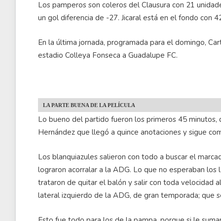
Los pamperos son coleros del Clausura con 21 unidad
un gol diferencia de -27. Jicaral está en el fondo con 4
En la última jornada, programada para el domingo, Cart
estadio Colleya Fonseca a Guadalupe FC.
LA PARTE BUENA DE LA PELÍCULA
Lo bueno del partido fueron los primeros 45 minutos,
Hernández que llegó a quince anotaciones y sigue c
Los blanquiazules salieron con todo a buscar el marcad
lograron acorralar a la ADG. Lo que no esperaban los
trataron de quitar el balón y salir con toda velocidad 
lateral izquierdo de la ADG, de gran temporada; que se
Esto fue todo para los de la pampa, porque si le suma