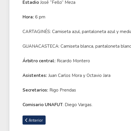
Estadio
José “Fello” Meza
Hora:
6 pm
CARTAGINÉS: Camiseta azul, pantaloneta azul y medias
GUANACASTECA: Camiseta blanca, pantaloneta blanca
Árbitro central:
Ricardo Montero
Asistentes:
Juan Carlos Mora y Octavio Jara
Secretarios:
Rigo Prendas
Comisario UNAFUT
: Diego Vargas.
Artículo anterior: Comisión de Arbitraje denuncia presiones de
Anterior