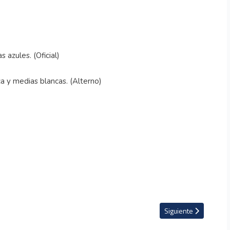
 azules. (Oficial)
 y medias blancas. (Alterno)
 dirigentes de la Liga Promerica a los árbitros
Artículo siguiente: S
Siguiente