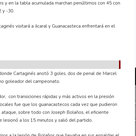
es y en la tabla acumulada marchan penúltimos con 45 con
2 y -30.
aginés visitará a Jicaral y Guanacasteca enfrentará en el
 donde Cartaginés anotó 3 goles, dos de penal de Marcel
omo goleador del campeonato.
or, con transiciones rápidas y más activos en la presión
 locales fue que los guanacastecos cada vez que pudieron
al ataque, sobre todo con Joseph Bolaños, el eficiente
 lesionó a los 15 minutos y salió del partido.
mos a la lesión de Bolaños que llevaba en sus espaldas el