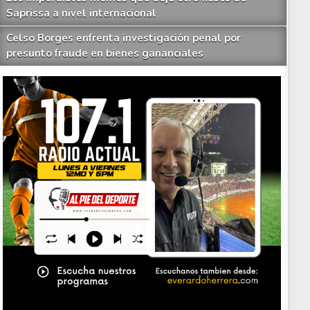
Saprissa a nivel internacional
Celso Borges enfrenta investigación penal por
presunto fraude en bienes gananciales
Your Add Here !!