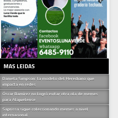
MAS LEIDAS
Daniela Simpson: la modelo del Herediano que
impacta en redes
Óscar Ramírez no logró evitar otra ola de memes
para Alajuelense
Saprissa sigue coleccionando memes a nivel
internacional