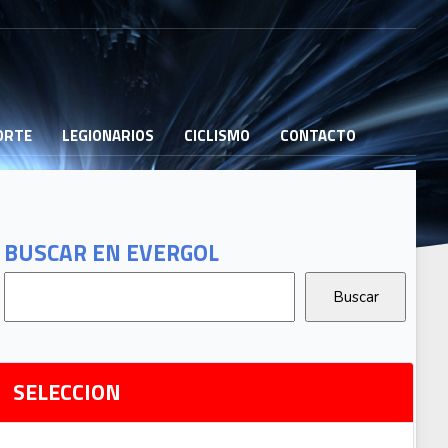
PORTE
LEGIONARIOS
CICLISMO
CONTACTO
B
G
T
BUSCAR EN EVERGOL
G
2
Ri
SELECCION