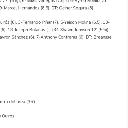
 77' (5.5)), 6-Jeikel Venegas (7.5) (15-Byron Bonilla 71'
, 9-Marcel Hernández (8.5).
DT:
Geiner Segura (8)
irós (6), 3-Fernando Piñar (7), 5-Yeison Molina (6.5), 13-
(6), 18-Joseph Bolaños (-) (84-Shawn Johnson 12' (5.5)),
Dayron Sánchez (6), 7-Anthony Contreras (6).
DT:
Breansse
entro del area (35')
is Quirós