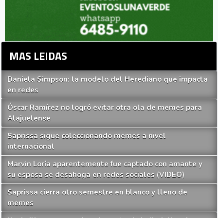
MAS LEIDAS
Daniela Simpson: la modelo del Herediano que impacta
en redes
Óscar Ramírez no logró evitar otra ola de memes para
Alajuelense
Saprissa sigue coleccionando memes a nivel
internacional
Marvin Loría aparentemente fue captado con amante y
su esposa se desahoga en redes sociales (VIDEO)
Saprissa cierra otro semestre en blanco y lleno de
memes