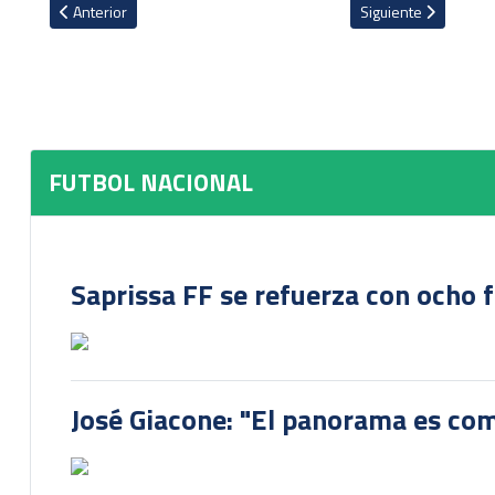
Artículo anterior: De forma sorpresiva Guanacasteca anuncia la sali
Artículo siguiente: 
Anterior
Siguiente
FUTBOL NACIONAL
Saprissa FF se refuerza con ocho 
José Giacone: "El panorama es com