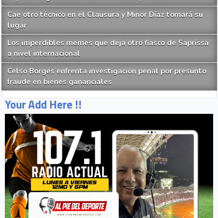
Cae otro técnico en el Clausura y Minor Díaz tomará su
lugar
Los imperdibles memes que deja otro fiasco de Saprissa
a nivel internacional
Celso Borges enfrenta investigación penal por presunto
fraude en bienes gananciales
Your Add Here !!