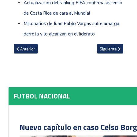
Actualización del ranking FIFA confirma ascenso
de Costa Rica de cara al Mundial
Millonarios de Juan Pablo Vargas sufre amarga
derrota y lo alcanzan en el liderato
Artículo anterior: Sporting anuncia la salida de tres futbolistas
Artículo siguiente: L
Anterior
Siguiente
FUTBOL NACIONAL
Nuevo capítulo en caso Celso Borg