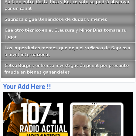
Partido entre Costa Rica y Belice solo se podrá observar
por un canal
Saprissa sigue llenándose de dudas y memes
Cae otro técnico en el Clausura y Minor Díaz tomará su
lugar
Los imperdibles memes que deja otro fiasco de Saprissa
a nivel internacional
Celso Borges enfrenta investigación penal por presunto
fraude en bienes gananciales
Your Add Here !!