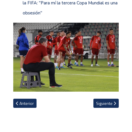
la FIFA: ''Para mí la tercera Copa Mundial es una
obsesión''
Artículo anterior: ¿Por dónde se podrá ver el repechaje de la Se
Artículo siguiente: 
Anterior
Siguiente